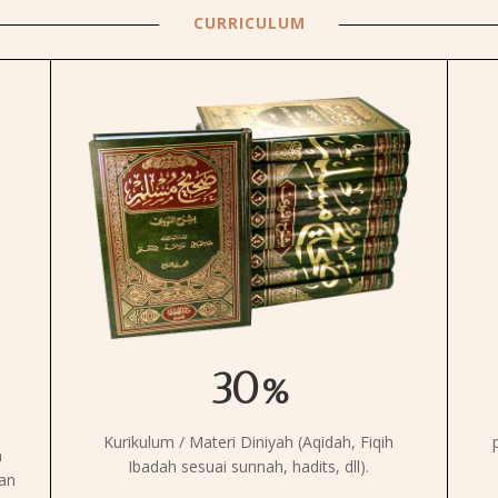
CURRICULUM
CURRICULUM
30%
Kurikulum / Materi Diniyah (Aqidah, Fiqih
n
Ibadah sesuai sunnah, hadits, dll).
’an