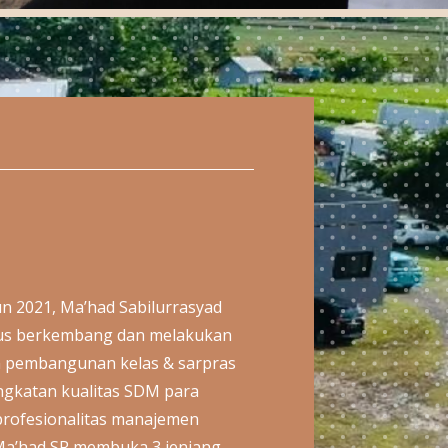
hun 2021, Ma’had Sabilurrasyad
rus berkembang dan melakukan
m pembangunan kelas & sarpras
gkatan kualitas SDM para
 profesionalitas manajemen
 Ma’had SR membuka 3 jenjang