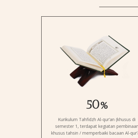
50%
Kurikulum Tahfidzh Al-qur’an (khusus di
semester 1, terdapat kegiatan pembinaa
khusus tahsin / memperbaiki bacaan Al-qur