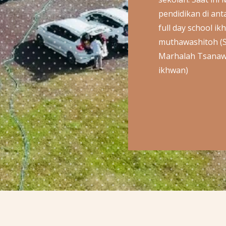
pendidikan di ant
full day school ik
muthawashitoh (S
Marhalah Tsanaw
ikhwan)