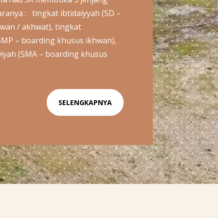
aranya : tingkat ibtidaiyyah (SD –
hwan / akhwat), tingkat
MP – boarding khusus ikhwan),
iyah (SMA – boarding khusus
SELENGKAPNYA