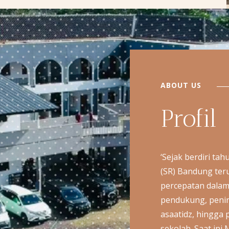
ABOUT US
ABOUT US
Profil
‘Sejak berdiri ta
(SR) Bandung te
percepatan dala
pendukung, penin
asaatidz, hingga
sekolah. Saat ini